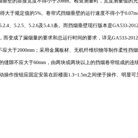
挡烟垂壁的搭接宽度不得小于20mm。检查测量时，宽度测量值的
得大于规定值的5%。卷帘式挡烟垂壁的运行速度不得小于0.07m
.2.4、5.2.5、5.2.6及5.4.1条。而挡烟垂壁现行版本是GA
2.6条），而变成了漏烟量的要求和总运行时间的要求，详见GA533-2012中
2000mm；采用金属板材、无机纤维织物等制作柔性挡烟垂壁的单
的缝隙不应大于60mm，由两块或两块以上的挡烟卷帘组成的连
烟垂壁的手动操作按钮应固定安装在距楼面1.3~1.5m之间便于操