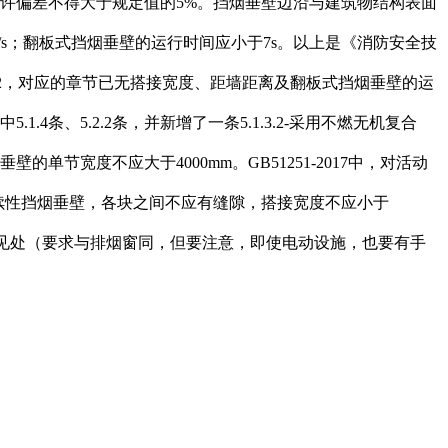
允许偏差不得大于规定值的5%。挡烟垂壁边沿与建筑物结构表面
/s；翻板式挡烟垂壁的运行时间应小于7s。以上是《消防安全技
533-2012，对应的章节已无搭接宽度、距墙距离及翻板式挡烟垂壁的运
5.1.4条、5.2.2条，并新增了一条5.1.3.2-采用不燃无机复合
节宽度不应大于4000mm。GB51251-2017中，对活动
续性挡烟垂壁，各块之间不应有缝隙，搭接宽度不应小于
作、明显可见处（要求与排烟窗同，但要注意，即使电动设施，也要有手