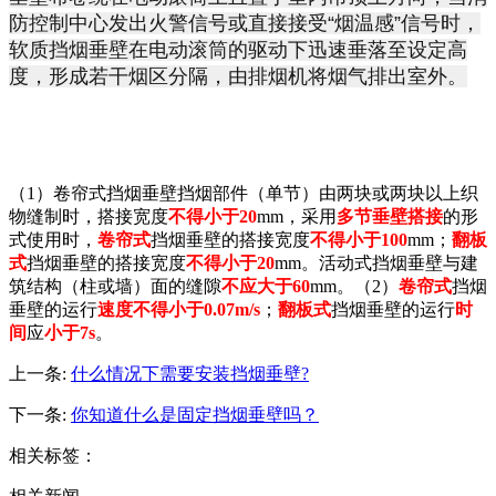
防控制中心发出火警信号或直接接受“烟温感”信号时，
软质挡烟垂壁在电动滚筒的驱动下迅速垂落至设定高
度，形成若干烟区分隔，由排烟机将烟气排出室外。
（1）卷帘式挡烟垂壁挡烟部件（单节）由两块或两块以上织
物缝制时，搭接宽度
不得小于20
mm，采用
多节垂壁搭接
的形
式使用时，
卷帘式
挡烟垂壁的搭接宽度
不得小于100
mm；
翻板
式
挡烟垂壁的搭接宽度
不得小于20
mm。活动式挡烟垂壁与建
筑结构（柱或墙）面的缝隙
不应大于60
mm。
（2）
卷帘式
挡烟
垂壁的运行
速度不得小于0.07m/s
；
翻板式
挡烟垂壁的运行
时
间
应
小于7s
。
上一条:
什么情况下需要安装挡烟垂壁?
下一条:
你知道什么是固定挡烟垂壁吗？
相关标签：